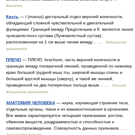
Википедия
Кисть
— I (manus) дистальный отдел верхней конечности,
обладающий сложной чувствительной и двигательной
функциями. Границей между Предплечьем и К. является линия
лучезапястного сустава (Лучезапястный сустав),
расположенная на 1 см выше линии между… …
Медицинская
энциклопедия
ПЛЕЧО
— ПЛЕЧО, brachium, часть верхней конечности в
границах между поперечной линией, проведенной по нижнему
краю большой грудной мыш тгы, широкой мышцы спины и
большой круглой мышцы (сверху), и такой же линией,
проведенной на два поперечных пальца выше… …
Большая
медицинская энциклопедия
АНАТОМИЯ ЧЕЛОВЕКА
— наука, изучающая строение тела,
отдельные органы, ткани и их взаимоотношения в организме.
Все живое характеризуется четырьмя признаками: ростом,
обменом веществ, раздражимостью и способностью к
самовоспроизведению. Совокупность данных признаков… …
Энциклопедия Кольера