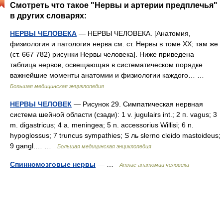
Смотреть что такое "Нервы и артерии предплечья"
в других словарях:
НЕРВЫ ЧЕЛОВЕКА
— НЕРВЫ ЧЕЛОВЕКА. [Анатомия,
физиология и патология нерва см. ст. Нервы в томе XX; там же
(ст. 667 782) рисунки Нервы человека]. Ниже приведена
таблица нервов, освещающая в систематическом порядке
важнейшие моменты анатомии и физиологии каждого… …
Большая медицинская энциклопедия
НЕРВЫ ЧЕЛОВЕК
— Рисунок 29. Симпатическая нервная
система шейной области (сзади): 1 v. jugulairs int.; 2 п. vagus; 3
m. digastricus; 4 a. meningea; 5 n. accessorius Willisi; 6 n.
hypoglossus; 7 truncus sympathies; S ль slerno cleido mastoideus;
9 gangl.… …
Большая медицинская энциклопедия
Спинномозговые нервы
— …
Атлас анатомии человека