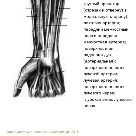
круглый пронатор
(отрезан и отвернут в
медиальную сторону);
локтевая артерия;
передний межкостный
нерв и передняя
межкостная артерия;
поверхностная
ладонная дуга
(артериальная);
поверхностная ветвь
лучевой артерии;
лучевая артерия;
поверхностная ветвь
лучевого нерва;
глубокая ветвь лучевого
нерва.
Атлас анатомии человека
.
Академик.ру
.
2011
.