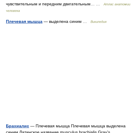
чувствительным и передним двигательным… …
Атлас анатомии
человека
Плечевая мышца
— выделена синим …
Википедия
Брахиалис
— Плечевая мышца Плечевая мышца выделена
синим Латинское название musculus brachialis Gray’s …